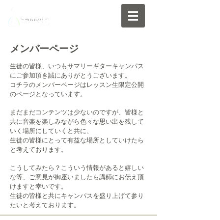
メンバーページ
生徒の皆様、いつもサマリーギターキャンパス
にご参加頂き誠にありがとうございます。
コチラのメンバーページはレッスン生限定公開
のページとなっています。
まだまだコンテンツは少ないのですが、皆様と
共に音楽を楽しみながら色々な思い出を残して
いく場所にしていくと共に、
生徒の皆様にとって有益な場所としていけたら
と考えております。
こうしてみたら？こういう情報があると嬉しい
な等、ご意見が御座いましたら講師にお伝え頂
けますと幸いです。
生徒の皆様と共にキャンパスを盛り上げて参り
たいと考えております。